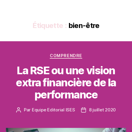
Étiquette :
bien-être
Catégories
COMPRENDRE
La RSE ou une vision
extra financière de la
performance
Par
Equipe Editorial ISES
8 juillet 2020
Auteur
Date
de
de
l’article
l’article