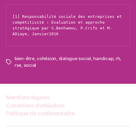
[1] Responsabilité sociale des entreprises et 
compétitivité : Evaluation et approche 
stratégique par S.Benhamou, P.Crifo et M-
ADiaye, Janvier2016
bien-être
,
cohésion
,
dialogue social
,
handicap
,
rh
,
Étiquettes
rse
,
social
Mentions légales
Conditions d’utilisation
Politique de confidentialité